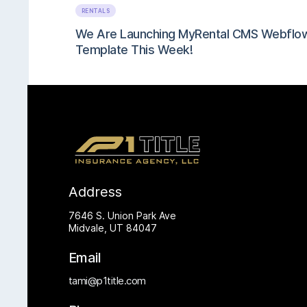
RENTALS
We Are Launching MyRental CMS Webflo
Template This Week!
Address
7646 S. Union Park Ave
Midvale, UT 84047
Email
tami@p1title.com