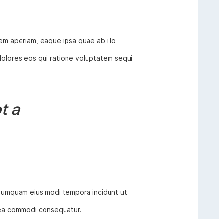
em aperiam, eaque ipsa quae ab illo
dolores eos qui ratione voluptatem sequi
t a
n numquam eius modi tempora incidunt ut
x ea commodi consequatur.