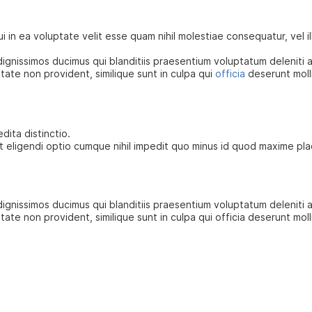
i in ea voluptate velit esse quam nihil molestiae consequatur, vel 
ignissimos ducimus qui blanditiis praesentium voluptatum deleniti 
tate non provident, similique sunt in culpa qui
officia
deserunt molli
dita distinctio.
t eligendi optio cumque nihil impedit quo minus id quod maxime pl
ignissimos ducimus qui blanditiis praesentium voluptatum deleniti
ate non provident, similique sunt in culpa qui officia deserunt moll