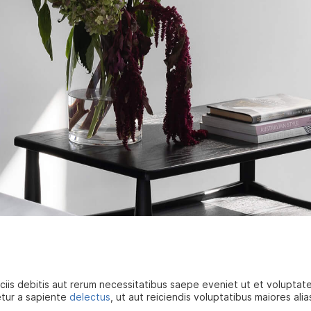
iis debitis aut rerum necessitatibus saepe eveniet ut et voluptat
etur a sapiente
delectus
, ut aut reiciendis voluptatibus maiores al