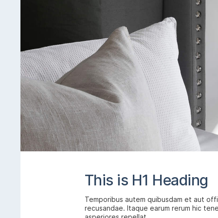
This is H1 Heading
Temporibus autem quibusdam et aut offic
recusandae. Itaque earum rerum hic ten
asperiores repellat.