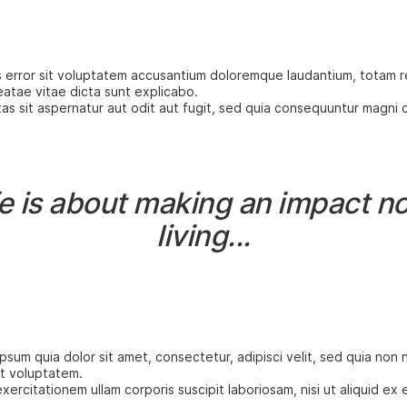
s error sit voluptatem accusantium doloremque laudantium, totam r
eatae vitae dicta sunt explicabo.
s sit aspernatur aut odit aut fugit, sed quia consequuntur magni 
fe is about making an impact no
living...
sum quia dolor sit amet, consectetur, adipisci velit, sed quia no
t voluptatem.
xercitationem ullam corporis suscipit laboriosam, nisi ut aliquid e