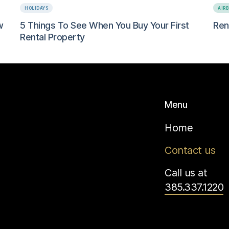
HOLIDAYS
AIR
w
5 Things To See When You Buy Your First
Ren
Rental Property
Menu
Home
Contact us
Call us at
385.337.1220