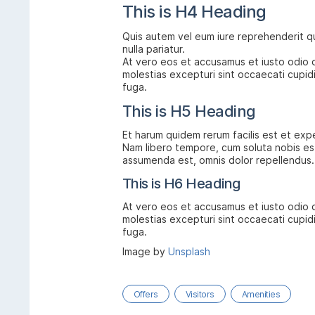
This is H4 Heading
Quis autem vel eum iure reprehenderit qu
nulla pariatur.
At vero eos et accusamus et iusto odio d
molestias excepturi sint occaecati cupidi
fuga.
This is H5 Heading
Et harum quidem rerum facilis est et expe
Nam libero tempore, cum soluta nobis es
assumenda est, omnis dolor repellendus.
This is H6 Heading
At vero eos et accusamus et iusto odio d
molestias excepturi sint occaecati cupidit
fuga.
Image by
Unsplash
Offers
Visitors
Amenities